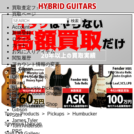
買取査定フォーム
買取ページ
Account
新規登録
ログイン
カート
お気に入りアイテム
閲覧履歴
アカウント情報の変更
購入履歴
QRコードを表示
Brand
Bare Knuckle Pickups
Fender Custom Shop
Fender
Gibson Custom Shop
Gibson
Top
>
Products
>
Pickups
>
Humbucker
Suhr
James Tyler
Seymour Duncan
Tom Anderson
PRS
Sold Out Gallery