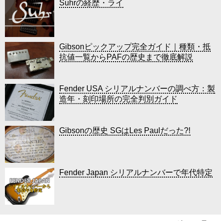
Suhrの経歴・ライ
Gibsonピックアップ完全ガイド｜種類・抵
抗値一覧からPAFの歴史まで徹底解説
Fender USA シリアルナンバーの調べ方：製
造年・刻印場所の完全判別ガイド
Gibsonの歴史 SGはLes Paulだった?!
Fender Japan シリアルナンバーで年代特定