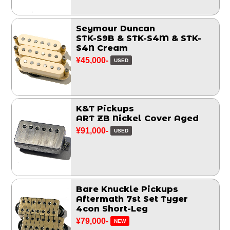
Seymour Duncan
STK-S9B & STK-S4M & STK-
S4N Cream
¥45,000-
USED
K&T Pickups
ART ZB Nickel Cover Aged
¥91,000-
USED
Bare Knuckle Pickups
Aftermath 7st Set Tyger
4con Short-Leg
¥79,000-
NEW