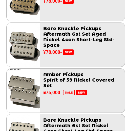
¥78,000-
NEW
Bare Knuckle Pickups
Aftermath 6st Set Aged
Nickel 4con Short-Leg Std-
Space
¥78,000-
NEW
Amber Pickups
Spirit of 59 Nickel Covered
Set
¥75,000-
SALE
NEW
Bare Knuckle Pickups
Aftermath 6st Set Nickel