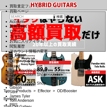
買取査定フォーム
買取ページ
Account
新規登録
ログイン
カート
お気に入りアイテム
閲覧履歴
アカウント情報の変更
購入履歴
QRコードを表示
Brand
Bare Knuckle Pickups
Fender Custom Shop
Fender
Gibson Custom Shop
Gibson
Top
>
Products
>
Effector
>
OD/Booster
Suhr
James Tyler
Benson
Tom Anderson
PRS
Sold Out Gallery