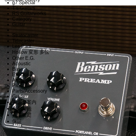
g7 Special
T's Guitars
RS Guitarworks
Category
Guitar
Stratocaster
Telecaster
Les Paul
Hollow 変形 多弦
Other E.G.
Acoustic
Bass
Effector
Amp
Pickup
Parts/Accessory
Guide
実店舗案内
利用方法
買取査定
保証