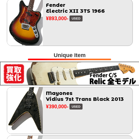
Fender
Electric XII 3TS 1966
¥893,000-
USED
Unique Item
Mayones
Vidius 7st Trans Black 2013
¥390,000-
USED