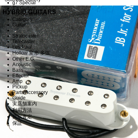
g7 Special
T's Guitars
RS Guitarworks
Category
Guitar
Stratocaster
Telecaster
Les Paul
Hollow 変形 多弦
Other E.G.
Acoustic
Bass
Effector
Amp
Pickup
Parts/Accessory
Guide
実店舗案内
利用方法
買取査定
保証