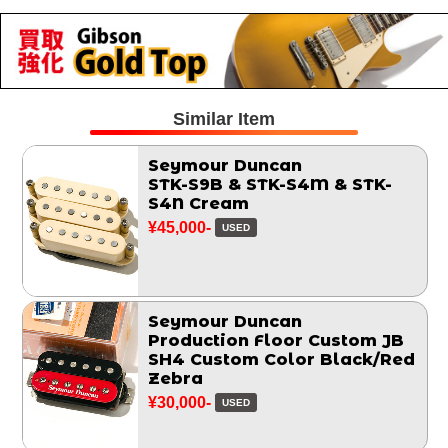
Similar Item
Seymour Duncan
STK-S9B & STK-S4M & STK-
S4N Cream
¥45,000-
USED
Seymour Duncan
Production Floor Custom JB
SH4 Custom Color Black/Red
Zebra
¥30,000-
USED