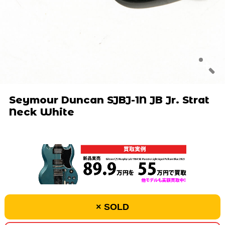
Seymour Duncan SJBJ-1N JB Jr. Strat
Neck White
× SOLD