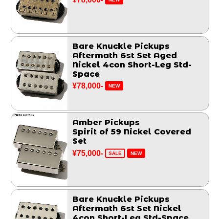
Bare Knuckle Pickups
Aftermath 6st Set Aged
Nickel 4con Short-Leg Std-
Space
¥78,000-
NEW
Amber Pickups
Spirit of 59 Nickel Covered
Set
¥75,000-
SALE
NEW
Bare Knuckle Pickups
Aftermath 6st Set Nickel
4con Short-Leg Std-Space