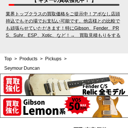
【 ギターの買取強化中！ 】
業界トップクラスの買取価格をご提示中！アポなし店頭
持込でもその場でお支払い可能です。他店様との比較で
も頑張らせていただきます！特にGibson、Fender、PR
S、Suhr、ESP、Xotic、など！→ 買取見積もりをする
Top
>
Products
>
Pickups
>
Seymour Duncan