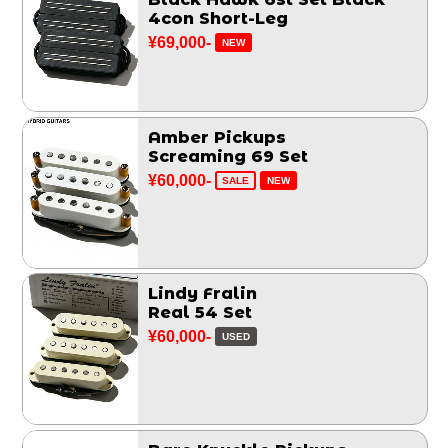
4con Short-Leg
¥69,000-
NEW
Amber Pickups
Screaming 69 Set
¥60,000-
SALE
NEW
Lindy Fralin
Real 54 Set
¥60,000-
USED