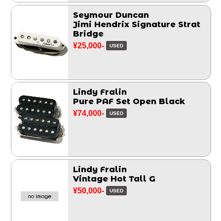
Seymour Duncan
Jimi Hendrix Signature Strat
Bridge
¥25,000-
USED
Lindy Fralin
Pure PAF Set Open Black
¥74,000-
USED
Lindy Fralin
Vintage Hot Tall G
¥50,000-
USED