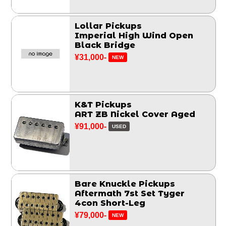
Lollar Pickups
Imperial High Wind Open
Black Bridge
¥31,000-
NEW
K&T Pickups
ART ZB Nickel Cover Aged
¥91,000-
USED
Bare Knuckle Pickups
Aftermath 7st Set Tyger
4con Short-Leg
¥79,000-
NEW