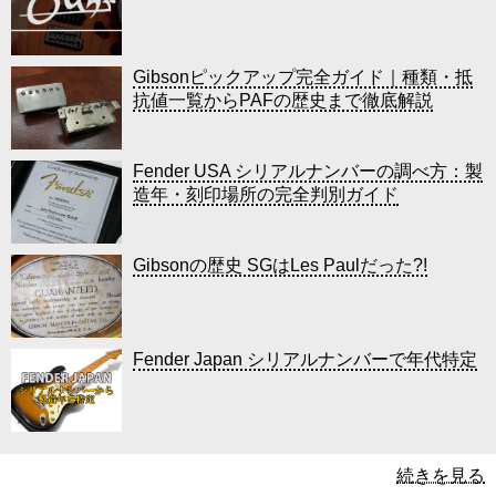
Gibsonピックアップ完全ガイド｜種類・抵
抗値一覧からPAFの歴史まで徹底解説
Fender USA シリアルナンバーの調べ方：製
造年・刻印場所の完全判別ガイド
Gibsonの歴史 SGはLes Paulだった?!
Fender Japan シリアルナンバーで年代特定
続きを見る