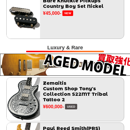
Bare Knuckle Pickups
Country Boy Set Nickel
¥45,000-
NEW
Luxury & Rare
Zemaitis
Custom Shop Tony's
Collection S22MT Tribal
Tattoo 2
¥600,000-
USED
Paul Reed Smith(PRS)