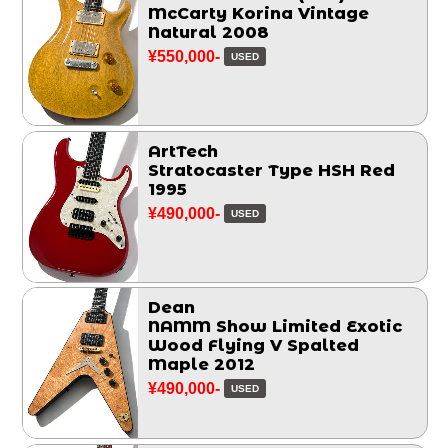
McCarty Korina Vintage
Natural 2008
¥550,000-
USED
ArtTech
Stratocaster Type HSH Red
1995
¥490,000-
USED
Dean
NAMM Show Limited Exotic
Wood Flying V Spalted
Maple 2012
¥490,000-
USED