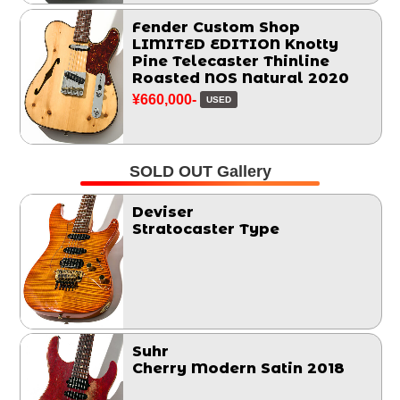
Fender Custom Shop
LIMITED EDITION Knotty
Pine Telecaster Thinline
Roasted NOS Natural 2020
¥660,000-
USED
SOLD OUT Gallery
Deviser
Stratocaster Type
Suhr
Cherry Modern Satin 2018