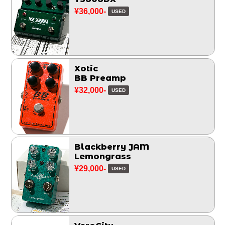
¥36,000-
USED
Xotic
BB Preamp
¥32,000-
USED
Blackberry JAM
Lemongrass
¥29,000-
USED