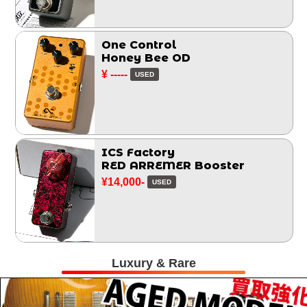
One Control
Honey Bee OD
¥ -----
USED
ICS Factory
RED ARREMER Booster
¥14,000-
USED
Luxury & Rare