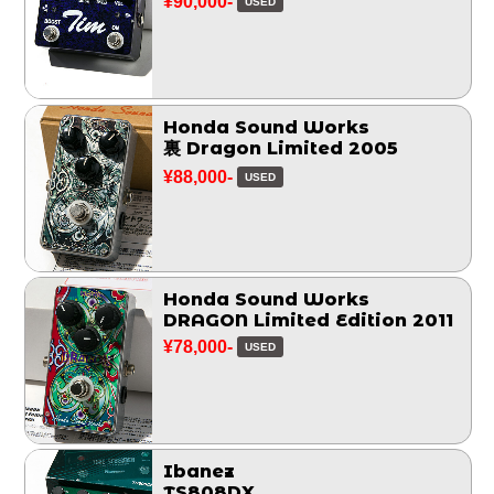
¥90,000-
USED
Honda Sound Works
裏 Dragon Limited 2005
¥88,000-
USED
Honda Sound Works
DRAGON Limited Edition 2011
¥78,000-
USED
Ibanez
TS808DX