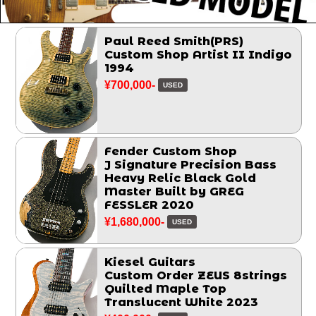
Paul Reed Smith(PRS)
Custom Shop Artist II Indigo
1994
¥700,000-
USED
Fender Custom Shop
J Signature Precision Bass
Heavy Relic Black Gold
Master Built by GREG
FESSLER 2020
¥1,680,000-
USED
Kiesel Guitars
Custom Order ZEUS 8strings
Quilted Maple Top
Translucent White 2023