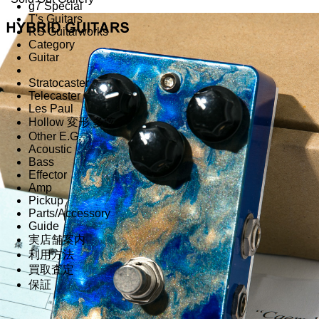
g7 Special
T's Guitars
RS Guitarworks
Category
Guitar
Stratocaster
Telecaster
Les Paul
Hollow 変形 多弦
Other E.G.
Acoustic
Bass
Effector
Amp
Pickup
Parts/Accessory
Guide
実店舗案内
利用方法
買取査定
保証