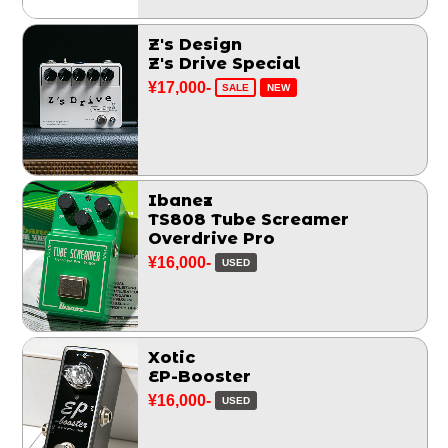
Z's Design
Z's Drive Special
¥17,000-
SALE
NEW
Ibanez
TS808 Tube Screamer
Overdrive Pro
¥16,000-
USED
Xotic
EP-Booster
¥16,000-
USED