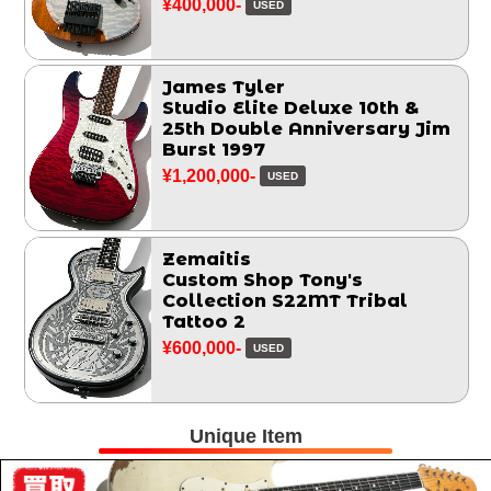
¥400,000-
USED
James Tyler
Studio Elite Deluxe 10th &
25th Double Anniversary Jim
Burst 1997
¥1,200,000-
USED
Zemaitis
Custom Shop Tony's
Collection S22MT Tribal
Tattoo 2
¥600,000-
USED
Unique Item