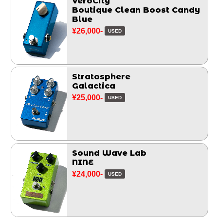
VeroCity
Boutique Clean Boost Candy
Blue
¥26,000-
USED
Stratosphere
Galactica
¥25,000-
USED
Sound Wave Lab
NINE
¥24,000-
USED