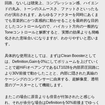
回路、ないしは聴覚上、コンプレッション感、ハイエン
ドの丸み、トーンのスムースさ、ファットさといったも
のが演出されます。あらゆるファクターを同時にあくま
でも音楽的にかつ直感的に動かせることを最終的な目的
としたコントロールなので、ハイカット方向の一般的な
Toneコントロールと解釈すると、実際の効果よりも簡略
化された意味合いになりますが、わかりやすいと思いま
す。
具体的な使用法としては、まずはClean Boosterとして
は、Definition,Gainを0%にしてボリュームを上げていく
ことで超HiFiオペアンプであるLT1028を内部昇圧回路に
より30V前後で動かしたことと、内部に隠された真鍮の
ケーシングのコンデンサーに由来する、超解像度、透明
度のブースターとして機能します。
またこの場合に原音よりも倍音が付加されたと感じら
れ、それが余分な場合はDefinitionを50%前後までゆっく