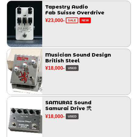
Tapestry Audio
Fab Suisse Overdrive
¥23,000-
SALE
NEW
Musician Sound Design
British Steel
¥18,000-
USED
SAMURAI Sound
Samurai Drive 弐
¥18,000-
USED