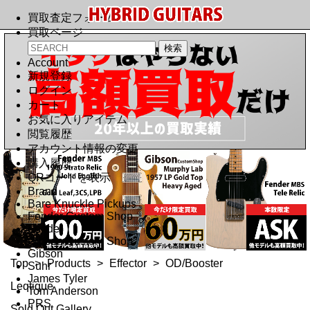
買取査定フォーム
買取ページ
Account
新規登録
ログイン
カート
お気に入りアイテム
閲覧履歴
アカウント情報の変更
購入履歴
QRコードを表示
Brand
Bare Knuckle Pickups
Fender Custom Shop
Fender
Gibson Custom Shop
Gibson
Top
>
Products
>
Effector
>
OD/Booster
Suhr
James Tyler
Leqtique
Tom Anderson
PRS
Sold Out Gallery