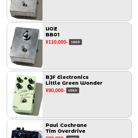
UOZ
BB01
¥110,000-
USED
BJF Electronics
Little Green Wonder
¥90,000-
USED
Paul Cochrane
Tim Overdrive