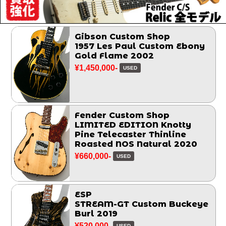
Gibson Custom Shop
1957 Les Paul Custom Ebony
Gold Flame 2002
¥1,450,000-
USED
Fender Custom Shop
LIMITED EDITION Knotty
Pine Telecaster Thinline
Roasted NOS Natural 2020
¥660,000-
USED
ESP
STREAM-GT Custom Buckeye
Burl 2019
¥520,000-
USED