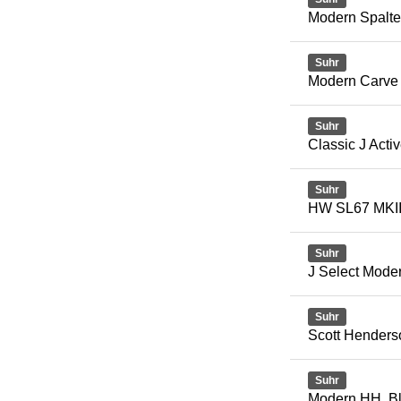
Modern Spalte
Suhr
Modern Carve 
Suhr
Classic J Acti
Suhr
HW SL67 MKI
Suhr
J Select Mod
Suhr
Scott Henders
Suhr
Modern HH, B