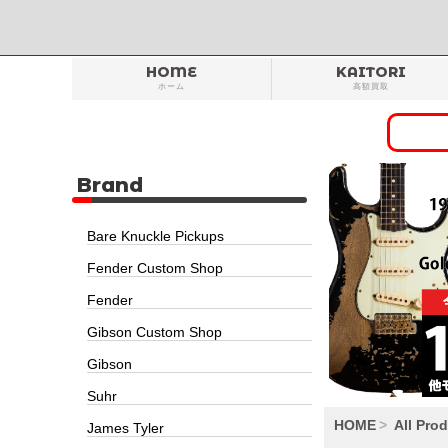
HOME
KAITORI
ホーム
高額買取
Brand
Bare Knuckle Pickups
Fender Custom Shop
Fender
Gibson Custom Shop
Gibson
Suhr
HOME
All Pro
James Tyler