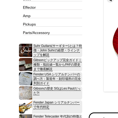
Effector
Amp
Pickups
Parts/Accessory
Suhr Guitars(サーギター)とは？特
徴・John Suhrの経歴・ラインナ
ップを解説
Gibsonピックアップ完全ガイド｜
種類・抵抗値一覧からPAFの歴史
まで徹底解説
Fender USA シリアルナンバーの
調べ方：製造年・刻印場所の完全
判別ガイド
Gibsonの歴史 SGはLes Paulだっ
た?!
Fender Japan シリアルナンバー
で年代特定
Fender Telecaster 年代別の特徴と