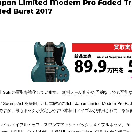
apan Limited Modern Pro Faded T
ed Burst 2017
】Suhrの買取を強化しています。
無料メール査定
や
予約なしでも可能
amp Ashを採用した日本限定のSuhr Japan Limited Modern Pro Fa
ですが、最もネックが安定しやすい本柾目メイプルが採用されている個
イムメイプルトップ、スワンプアッシュバック、メイプルネック、Pau Fer
swoodを採用していますが、本機はBasswoodに比べて煌びやかな倍音をもつ