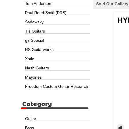
Tom Anderson
Sold Out Gallery
Paul Reed Smith(PRS)
Sadowsky
T's Guitars
g7 Special
RS Guitarworks
Xotic
Nash Guitars
Mayones
Freedom Custom Guitar Research
Category
Guitar
Bass