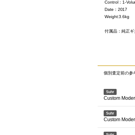
Control：1-Vol
Date：2017
Weight:3.6kg
付属品：純正ギ
個別査定前の参
Suhr
Custom Modern
Suhr
Custom Mode
Suhr