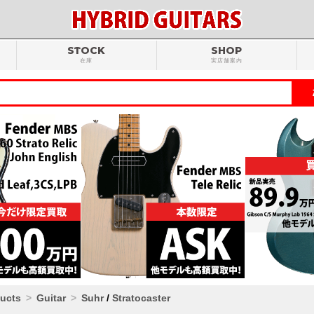
STOCK
SHOP
在庫
実店舗案内
ducts
Guitar
Suhr
/
Stratocaster