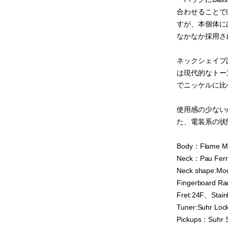
合わせることで
すが、本個体には
なかなか採用さ
ネックシェイプは
は現代的なトーン
でニッケルに比
使用感の少ない
た、電装系の状
Body：Flame Ma
Neck：Pau Ferro
Neck shape:Mode
Fingerboard Ra
Fret:24F、Stain
Tuner:Suhr Loc
Pickups：Suhr S