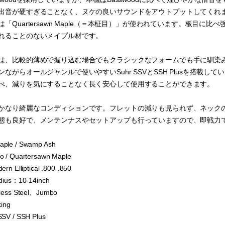
出音が硬すぎることなく、ヌケの良いサウンドをアウトプットしてくれま
「Quartersawn Maple（＝本柾目）」が使われています。板目
れることのないメイプル材です。
、比較的薄めで握り込む場合でもクラシックなフォームでも手に馴染みやすいModer
ながらオールジャンルで使いやすいSuhr SSVとSSH Plusを搭載
べ、減りを気にすることなく長く安心して使用することができます。
かなり綺麗なコンディションです。フレットの減りも見られず、ネック
態も良好で、メンテンナスやセットアップも行っていますので、即戦力
ple / Swamp Ash
 / Quartersawn Maple
rn Elliptical .800-.850
dius：10-14inch
less Steel、Jumbo
king
SV / SSH Plus