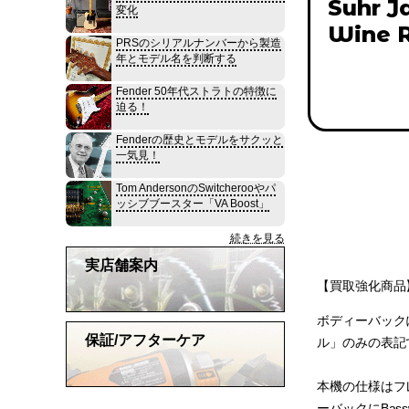
Suhr J
変化
Wine R
PRSのシリアルナンバーから製造
年とモデル名を判断する
Fender 50年代ストラトの特徴に
迫る！
Fenderの歴史とモデルをサクッと
一気見！
Tom AndersonのSwitcherooやパ
ッシブブースター「VA Boost」
続きを見る
実店舗案内
【買取強化商品
ボディーバックにSw
保証/アフターケア
ル」のみの表記
本機の仕様はフレ
ーバックにBas