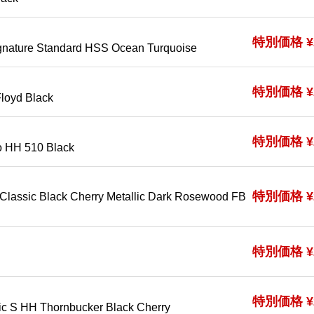
特別価格 ¥2
gnature Standard HSS Ocean Turquoise
特別価格 ¥2
loyd Black
特別価格 ¥2
o HH 510 Black
特別価格 ¥2
Classic Black Cherry Metallic Dark Rosewood FB
特別価格 ¥2
特別価格 ¥2
sic S HH Thornbucker Black Cherry