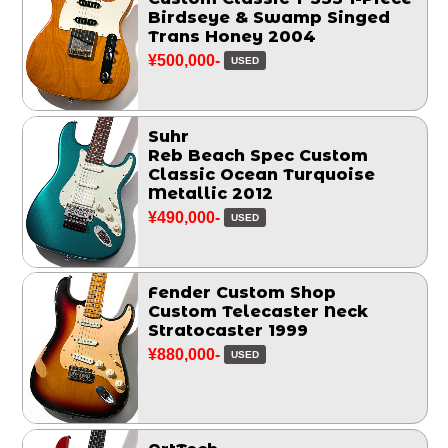
Birdseye & Swamp Singed
Trans Honey 2004
¥500,000-
USED
Suhr
Reb Beach Spec Custom
Classic Ocean Turquoise
Metallic 2012
¥490,000-
USED
Fender Custom Shop
Custom Telecaster Neck
Stratocaster 1999
¥880,000-
USED