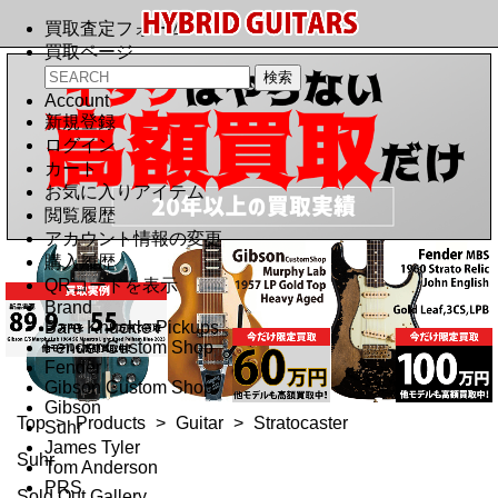
買取査定フォーム
買取ページ
Account
新規登録
ログイン
カート
お気に入りアイテム
閲覧履歴
アカウント情報の変更
購入履歴
QRコードを表示
Brand
Bare Knuckle Pickups
Fender Custom Shop
Fender
Gibson Custom Shop
Gibson
Top
>
Products
>
Guitar
>
Stratocaster
Suhr
James Tyler
Suhr
Tom Anderson
PRS
Sold Out Gallery