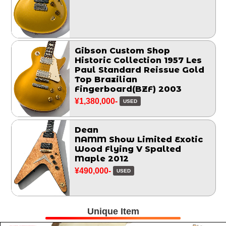
Gibson Custom Shop
Historic Collection 1957 Les
Paul Standard Reissue Gold
Top Brazilian
Fingerboard(BZF) 2003
¥1,380,000-
USED
Dean
NAMM Show Limited Exotic
Wood Flying V Spalted
Maple 2012
¥490,000-
USED
Unique Item