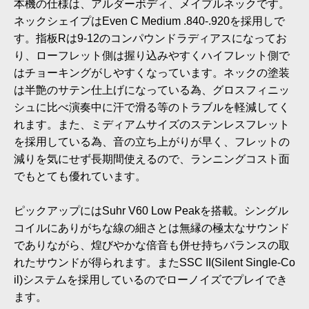
本機の仕様は、アルダーボディ、メイプルネックです。
ネックシェイプはEven C Medium .840-.920を採用しで
す。指板Rは9-12のコンパウンドラディアスになってお
り、ローフレット側は握り込みやすくハイフレット側で
はチョーキングがしやすくなっています。ネックの塗装
は半艶のサテン仕上げになっている為、グロスフィニッ
シュに比べ演奏中に汗で滑る等のトラブルを軽減してく
れます。また、ミディアムサイズのステンレスフレット
を採用している為、音の立ち上がりが早く、フレットの
減りを気にせず長期間使えるので、ランニングコスト面
でもとても優れています。
ピックアップにはSuhr V60 Low Peakを搭載。シングル
コイルにありがちな線の細さとは無縁の極太なサウンド
でありながら、煌びやかな倍音も併せ持ちバランスの取
れたサウンドが得られます。またSSC II(Silent Single-Co
il)システムを採用しているのでローノイズでプレイでき
ます。