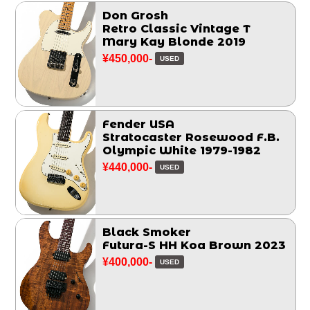
Don Grosh
Retro Classic Vintage T
Mary Kay Blonde 2019
¥450,000-
USED
Fender USA
Stratocaster Rosewood F.B.
Olympic White 1979-1982
¥440,000-
USED
Black Smoker
Futura-S HH Koa Brown 2023
¥400,000-
USED