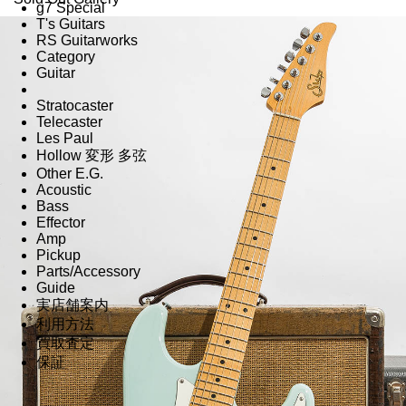
g7 Special
T's Guitars
RS Guitarworks
Category
Guitar
Stratocaster
Telecaster
Les Paul
Hollow 変形 多弦
Other E.G.
Acoustic
Bass
Effector
Amp
Pickup
Parts/Accessory
Guide
実店舗案内
利用方法
買取査定
保証