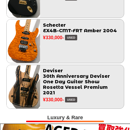
Schecter
EX4B-CMT-FRT Amber 2004
¥330,000-
USED
Deviser
30th Anniversary Deviser
One Day Guitar Show
Rosetta Vessel Premium
2021
¥330,000-
USED
Luxury & Rare