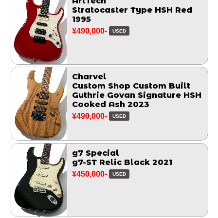
ArtTech
Stratocaster Type HSH Red
1995
¥490,000-
USED
Charvel
Custom Shop Custom Built
Guthrie Govan Signature HSH
Cooked Ash 2023
¥490,000-
USED
g7 Special
g7-ST Relic Black 2021
¥450,000-
USED