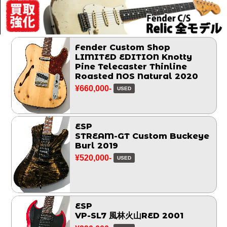
Fender Custom Shop
LIMITED EDITION Knotty
Pine Telecaster Thinline
Roasted NOS Natural 2020
¥660,000-
USED
ESP
STREAM-GT Custom Buckeye
Burl 2019
¥520,000-
USED
ESP
VP-SL7 風林火山RED 2001