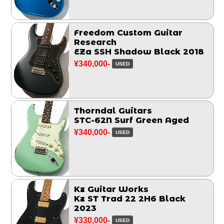
Freedom Custom Guitar
Research
EZa SSH Shadow Black 2018
¥340,000-
USED
Thorndal Guitars
STC-62N Surf Green Aged
¥340,000-
USED
Kz Guitar Works
Kz ST Trad 22 2H6 Black
2023
¥330,000-
USED