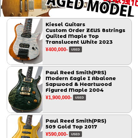
Kiesel Guitars
Custom Order ZEUS 8strings
Quilted Maple Top
Translucent White 2023
¥400,000-
USED
Paul Reed Smith(PRS)
Modern Eagle I Abalone
Sapwood & Heartwood
Figured Maple 2004
¥1,900,000-
USED
Paul Reed Smith(PRS)
509 Gold Top 2017
¥590,000-
USED