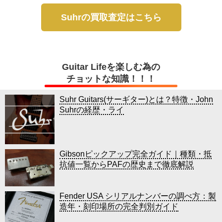
Suhrの買取査定はこちら
Guitar Lifeを楽しむ為の
チョットな知識！！！
Suhr Guitars(サーギター)とは？特徴・John
Suhrの経歴・ライ
Gibsonピックアップ完全ガイド｜種類・抵
抗値一覧からPAFの歴史まで徹底解説
Fender USA シリアルナンバーの調べ方：製
造年・刻印場所の完全判別ガイド