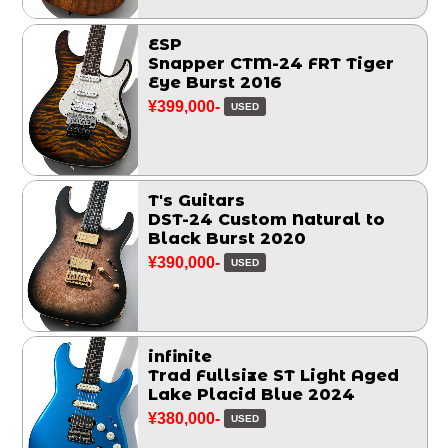
ESP
Snapper CTM-24 FRT Tiger
Eye Burst 2016
¥399,000-
USED
T's Guitars
DST-24 Custom Natural to
Black Burst 2020
¥390,000-
USED
infinite
Trad Fullsize ST Light Aged
Lake Placid Blue 2024
¥380,000-
USED