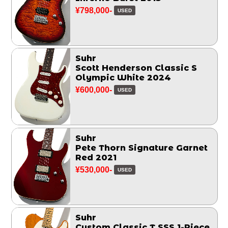
¥798,000-
USED
Suhr
Scott Henderson Classic S
Olympic White 2024
¥600,000-
USED
Suhr
Pete Thorn Signature Garnet
Red 2021
¥530,000-
USED
Suhr
Custom Classic T SSS 1-Piece